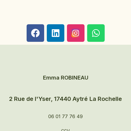
F
L
W
a
i
h
c
n
a
e
k
t
b
e
s
o
d
a
Emma ROBINEAU
o
i
p
k
n
p
2 Rue de l'Yser, 17440 Aytré
La Rochelle
06 01 77 76 49
CGV