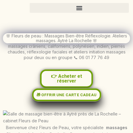
Aller
au
contenu
🌸 Fleurs de peau : Massages Bien-être Réflexologie. Ateliers
massages. Aytré La Rochelle 🌸
massages crâniens, californiens, polynésien, indien, pierres
chaudes, réflexologie faciales et ateliers initiation massages
pour deux ou en groupe 📞 06 01 77 76 49
👉 Acheter et
réserver
🎁 OFFRIR UNE CARTE CADEAU
Bienvenue chez Fleurs de Peau, votre spécialiste
massages